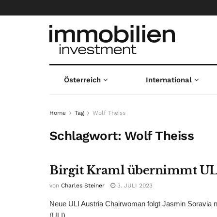
Österreich
International
Home
Tag
Wolf Theiss
Schlagwort:
Wolf Theiss
Birgit Kraml übernimmt ULI
von
Charles Steiner
3. JULI 2023
Neue ULI Austria Chairwoman folgt Jasmin Soravia na
(ULI) ...