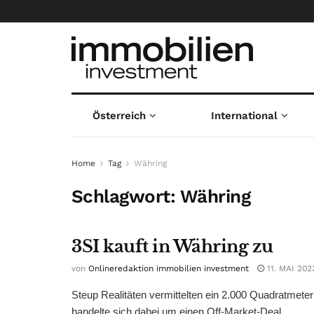
Österreich
International
Home
Tag
Währing
Schlagwort:
Währing
3SI kauft in Währing zu
von
Onlineredaktion immobilien investment
11. MAI 202
Steup Realitäten vermittelten ein 2.000 Quadratmete
handelte sich dabei um einen Off-Market-Deal. ...