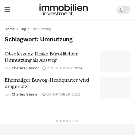
Home
Tag
Umnutzung
Schlagwort:
Umnutzung
Obsoleszenz-Risiko Büroflächen:
Umnutzung als Ausweg
von
Charles Steiner
2. SEPTEMBER 2024
Ehemaliger Buwog-Headquarter wird
umgenutzt
von
Charles Steiner
24. OKTOBER 2022
WERBUNG