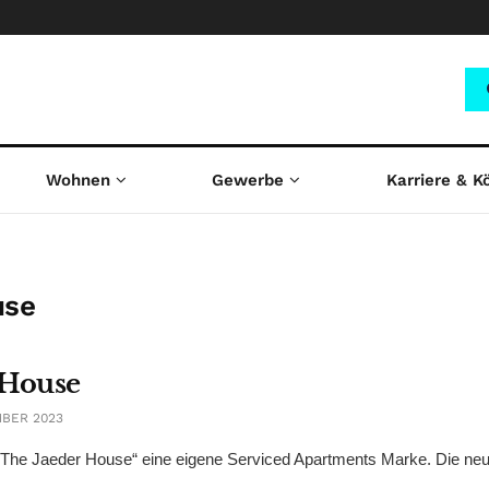
Wohnen
Gewerbe
Karriere & K
use
 House
MBER 2023
it „The Jaeder House“ eine eigene Serviced Apartments Marke. Die n