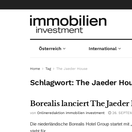
Österreich
International
Home
Tag
The Jaeder House
Schlagwort:
The Jaeder Ho
Borealis lanciert The Jaeder
von
Onlineredaktion immobilien investment
26. SEPTE
Die niederländische Borealis Hotel Group startet m
steht für ...