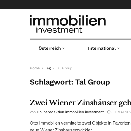
Österreich
International
Home
Tag
Tal Group
Schlagwort:
Tal Group
Zwei Wiener Zinshäuser geh
von
Onlineredaktion immobilien investment
30. MAI 20
Otto Immobilien vermittelte zwei Objekte in Favorit
neue Wiener Zinshausentwickler ...