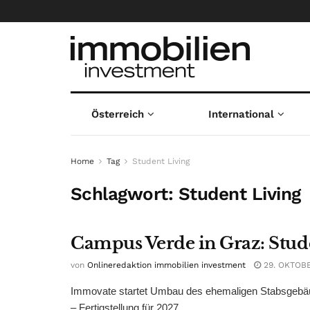
Österreich
International
Home
Tag
Student Living
Schlagwort:
Student Living
Campus Verde in Graz: Stude
von
Onlineredaktion immobilien investment
29. OKTOB
Immovate startet Umbau des ehemaligen Stabsgebäude
– Fertigstellung für 2027 ...