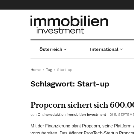
Österreich
International
Home
Tag
Start-up
Schlagwort:
Start-up
Propcorn sichert sich 600.
von
Onlineredaktion immobilien investment
5. SEPTEM
Mit der Finanzierung plant Propcorn, seine Plattfor
vorzubereiten. Das Wiener PropTech-Startup Propcorn