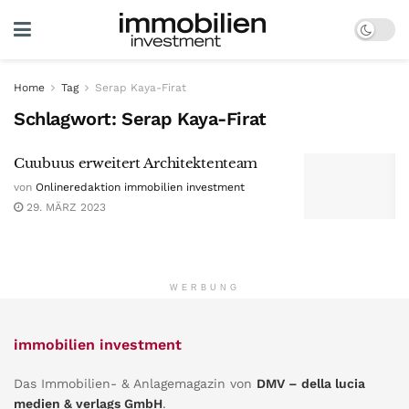
Home
Tag
Serap Kaya-Firat
Schlagwort:
Serap Kaya-Firat
Cuubuus erweitert Architektenteam
von
Onlineredaktion immobilien investment
29. MÄRZ 2023
WERBUNG
immobilien investment
Das Immobilien- & Anlagemagazin von
DMV – della lucia
medien & verlags GmbH
.