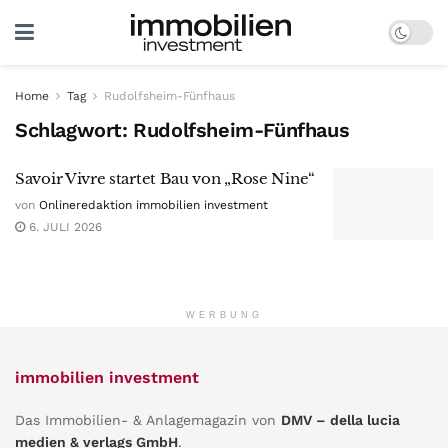
Home
Tag
Rudolfsheim-Fünfhaus
Schlagwort:
Rudolfsheim-Fünfhaus
Savoir Vivre startet Bau von „Rose Nine“
von
Onlineredaktion immobilien investment
6. JULI 2026
WERBUNG
immobilien investment
Das Immobilien- & Anlagemagazin von
DMV – della lucia
medien & verlags GmbH
.