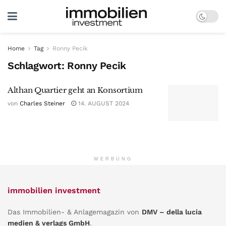
Home
Tag
Ronny Pecik
Schlagwort:
Ronny Pecik
Althan Quartier geht an Konsortium
von
Charles Steiner
14. AUGUST 2024
WERBUNG
immobilien investment
Das Immobilien- & Anlagemagazin von
DMV – della lucia
medien & verlags GmbH
.