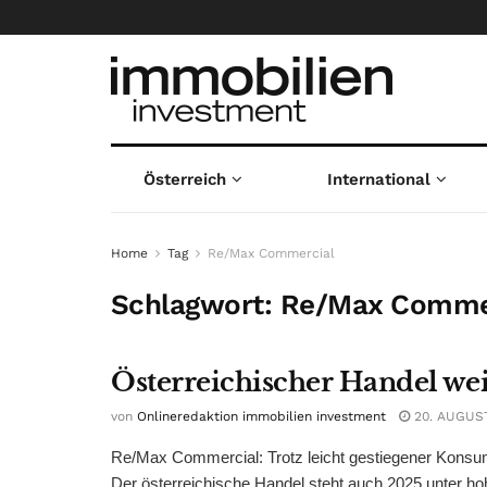
Österreich
International
Home
Tag
Re/Max Commercial
Schlagwort:
Re/Max Comme
Österreichischer Handel wei
von
Onlineredaktion immobilien investment
20. AUGUS
Re/Max Commercial: Trotz leicht gestiegener Konsum
Der österreichische Handel steht auch 2025 unter ho