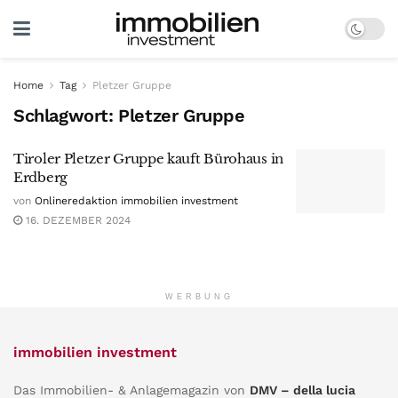
Home
Tag
Pletzer Gruppe
Schlagwort:
Pletzer Gruppe
Tiroler Pletzer Gruppe kauft Bürohaus in
Erdberg
von
Onlineredaktion immobilien investment
16. DEZEMBER 2024
WERBUNG
immobilien investment
Das Immobilien- & Anlagemagazin von
DMV – della lucia