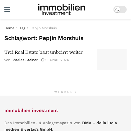
Home
Tag
Pepjin Morshuis
Schlagwort:
Pepjin Morshuis
Trei Real Estate baut unbeirrt weiter
von
Charles Steiner
9. APRIL 2024
WERBUNG
immobilien investment
Das Immobilien- & Anlagemagazin von
DMV – della lucia
medien & verlags GmbH
.