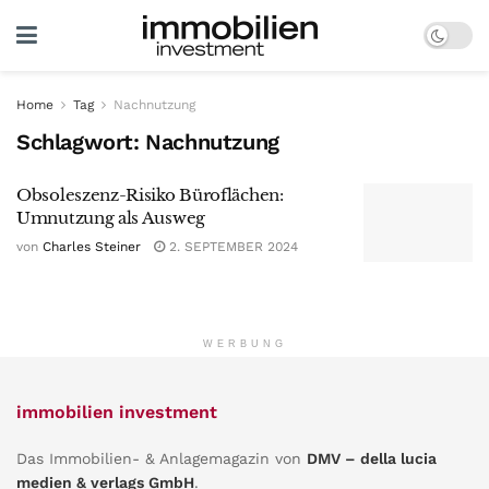
Home
Tag
Nachnutzung
Schlagwort:
Nachnutzung
Obsoleszenz-Risiko Büroflächen:
Umnutzung als Ausweg
von
Charles Steiner
2. SEPTEMBER 2024
WERBUNG
immobilien investment
Das Immobilien- & Anlagemagazin von
DMV – della lucia
medien & verlags GmbH
.