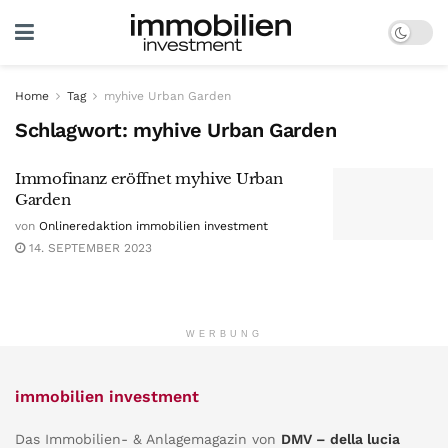
Home
Tag
myhive Urban Garden
Schlagwort:
myhive Urban Garden
Immofinanz eröffnet myhive Urban
Garden
von
Onlineredaktion immobilien investment
14. SEPTEMBER 2023
WERBUNG
immobilien investment
Das Immobilien- & Anlagemagazin von
DMV – della lucia