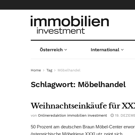
Österreich
International
Home
Tag
Möbelhandel
Schlagwort:
Möbelhandel
Weihnachtseinkäufe für X
von
Onlineredaktion immobilien investment
19. DEZEM
50 Prozent am deutschen Braun Möbel-Center erworb
österreichische Möbelriese XXXLutz zeigt sich ...