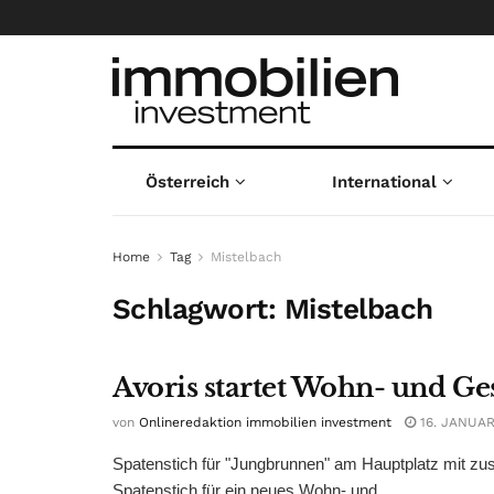
Österreich
International
Home
Tag
Mistelbach
Schlagwort:
Mistelbach
Avoris startet Wohn- und G
von
Onlineredaktion immobilien investment
16. JANUAR
Spatenstich für "Jungbrunnen" am Hauptplatz mit z
Spatenstich für ein neues Wohn- und ...