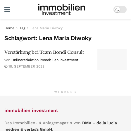
Home
Tag
Lena Maria Diwoky
Schlagwort:
Lena Maria Diwoky
Verstärkung bei Team Bondi Consult
von
Onlineredaktion immobilien investment
19. SEPTEMBER 2023
WERBUNG
immobilien investment
Das Immobilien- & Anlagemagazin von
DMV – della lucia
medien & verlags GmbH
.