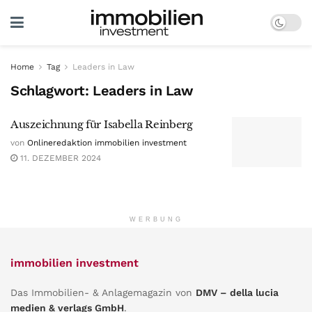
Home
Tag
Leaders in Law
Schlagwort:
Leaders in Law
Auszeichnung für Isabella Reinberg
von
Onlineredaktion immobilien investment
11. DEZEMBER 2024
WERBUNG
immobilien investment
Das Immobilien- & Anlagemagazin von
DMV – della lucia
medien & verlags GmbH
.