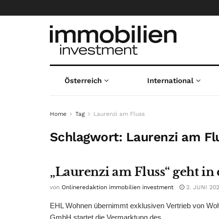
Österreich
International
Home
Tag
Laurenzi am Fluss
Schlagwort:
Laurenzi am Fl
„Laurenzi am Fluss“ geht in
von
Onlineredaktion immobilien investment
2. JUNI 20
EHL Wohnen übernimmt exklusiven Vertrieb von Wo
GmbH startet die Vermarktung des ...