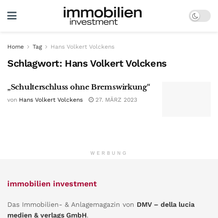
Home
Tag
Hans Volkert Volckens
Schlagwort:
Hans Volkert Volckens
„Schulterschluss ohne Bremswirkung“
von
Hans Volkert Volckens
27. MÄRZ 2023
WERBUNG
immobilien investment
Das Immobilien- & Anlagemagazin von
DMV – della lucia
medien & verlags GmbH
.