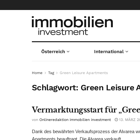
Österreich
International
Home
Tag
Green Leisure Apartments
Schlagwort:
Green Leisure 
Vermarktungsstart für „Gre
von
Onlineredaktion immobilien investment
13. MÄRZ 2
Dank des bewährten Verkaufsprozess der Alvarea wurd
Apartments beauftragt. Die Alvarea verkauft ...