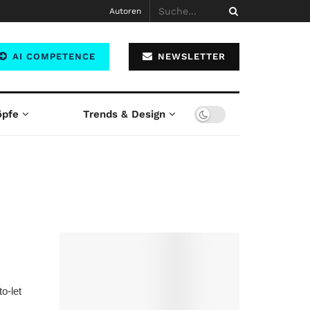
Autoren
AI COMPETENCE
NEWSLETTER
öpfe
Trends & Design
o-let