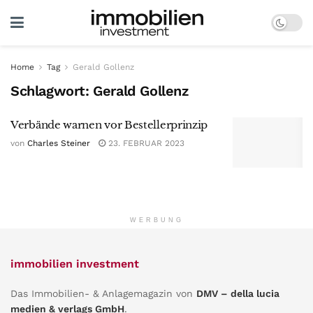
Home
Tag
Gerald Gollenz
Schlagwort:
Gerald Gollenz
Verbände warnen vor Bestellerprinzip
von
Charles Steiner
23. FEBRUAR 2023
WERBUNG
immobilien investment
Das Immobilien- & Anlagemagazin von
DMV – della lucia
medien & verlags GmbH
.