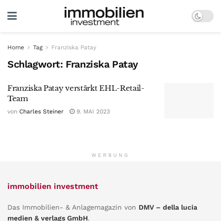
Home
Tag
Franziska Patay
Schlagwort:
Franziska Patay
Franziska Patay verstärkt EHL-Retail-
Team
von
Charles Steiner
9. MAI 2023
WERBUNG
immobilien investment
Das Immobilien- & Anlagemagazin von
DMV – della lucia
medien & verlags GmbH
.