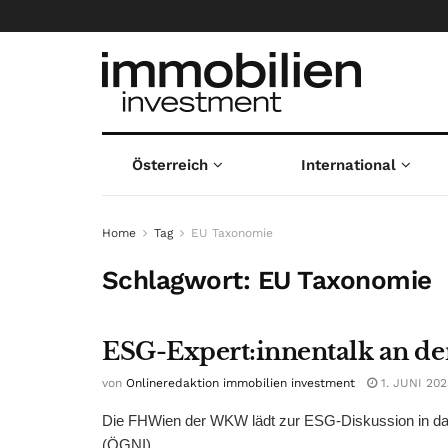
Österreich
International
Home
Tag
EU Taxonomie
Schlagwort:
EU Taxonomie
ESG-Expert:innentalk an d
von
Onlineredaktion immobilien investment
1. JUNI 202
Die FHWien der WKW lädt zur ESG-Diskussion in da
(ÖGNI). ...