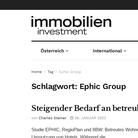
Österreich
International
Home
Tag
Ephic Group
Schlagwort:
Ephic Group
Steigender Bedarf an betre
von
Charles Steiner
26. JANUAR 2023
Studie EPHIC, RegioPlan und IIBW: Betreutes Wohne
Umnutzung von Hotels. Während die ...