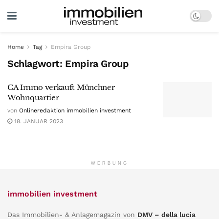
Home
Tag
Empira Group
Schlagwort:
Empira Group
CA Immo verkauft Münchner
Wohnquartier
von
Onlineredaktion immobilien investment
18. JANUAR 2023
WERBUNG
immobilien investment
Das Immobilien- & Anlagemagazin von
DMV – della lucia