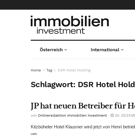
Österreich
International
Home
Tag
DSR Hotel Holding
Schlagwort:
DSR Hotel Hold
JP hat neuen Betreiber für H
von
Onlineredaktion immobilien investment
20. DEZEM
Kitzbüheler Hotel Klausner wird jetzt von Henri betr
um ...