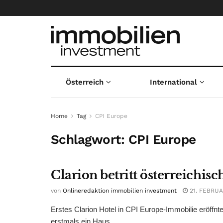
Österreich
International
Home
Tag
CPI Europe
Schlagwort:
CPI Europe
Clarion betritt österreichis
von
Onlineredaktion immobilien investment
21. FEBRUA
Erstes Clarion Hotel in CPI Europe-Immobilie eröffnt
erstmals ein Haus ...