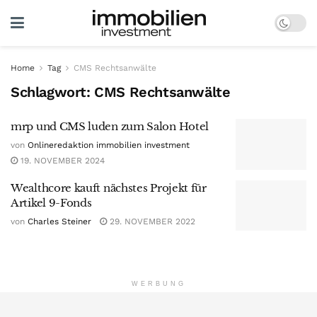
Home
Tag
CMS Rechtsanwälte
Schlagwort:
CMS Rechtsanwälte
mrp und CMS luden zum Salon Hotel
von
Onlineredaktion immobilien investment
19. NOVEMBER 2024
Wealthcore kauft nächstes Projekt für
Artikel 9-Fonds
von
Charles Steiner
29. NOVEMBER 2022
WERBUNG