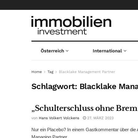
Österreich
International
Home
Tag
Blacklake Management Partner
Schlagwort:
Blacklake Man
„Schulterschluss ohne Bre
von
Hans Volkert Volckens
27. MÄRZ 2023
Nur ein Placebo? In einem Gastkommentar über die A
Managing Partner ...