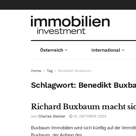
Österreich
International
Home
Tag
Benedikt Buxbaum
Schlagwort:
Benedikt Buxb
Richard Buxbaum macht sich
von
Charles Steiner
15. OKTOBER 2024
Buxbaum Immobilien wird sich künftig auf die Vermit
Buxbaum, der Anfang des ...