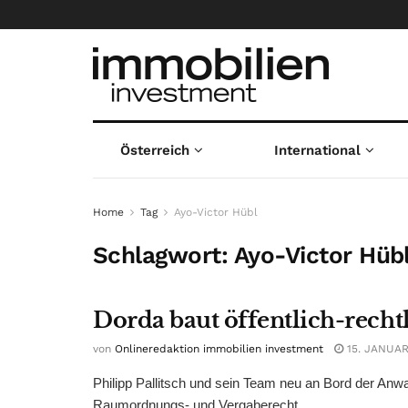
Österreich
International
Home
Tag
Ayo-Victor Hübl
Schlagwort:
Ayo-Victor Hüb
Dorda baut öffentlich-recht
von
Onlineredaktion immobilien investment
15. JANUAR
Philipp Pallitsch und sein Team neu an Bord der Anwa
Raumordnungs- und Vergaberecht ...