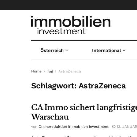
Österreich
International
Home
Tag
AstraZeneca
Schlagwort:
AstraZeneca
CA Immo sichert langfristig
Warschau
von
Onlineredaktion immobilien investment
13. JANUAR