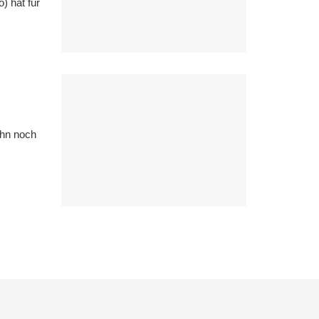
 hat für
ihn noch