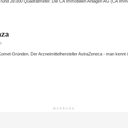
rund 28.000 Quadratmeter. Die CA Immobilien Anlagen AG (CA Immo)
aza
3
Komet-Gründen. Der Arzneimittelhersteller AstraZeneca - man kennt 
WERBUNG