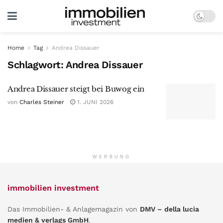
Home
Tag
Andrea Dissauer
Schlagwort:
Andrea Dissauer
Andrea Dissauer steigt bei Buwog ein
von
Charles Steiner
1. JUNI 2026
WERBUNG
immobilien investment
Das Immobilien- & Anlagemagazin von
DMV – della lucia
medien & verlags GmbH
.