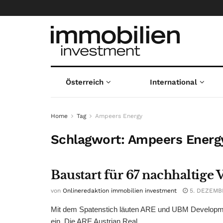
Österreich
International
Home
Tag
Ampeers Energy
Schlagwort:
Ampeers Energ
Baustart für 67 nachhaltig
von
Onlineredaktion immobilien investment
5. DEZEMB
Mit dem Spatenstich läuten ARE und UBM Developmen
ein. Die ARE Austrian Real ...