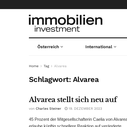
Österreich
International
Home
Tag
Alvarea
Schlagwort:
Alvarea
Alvarea stellt sich neu auf
von
Charles Steiner
19. DEZEMBER 2023
45 Prozent der Mitgesellschafterin Caelia von Alva
erlaube künftig schnellere Reaktion auf veränderte ...