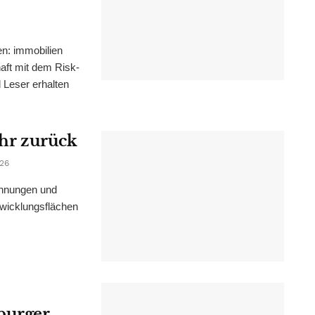
n: immobilien
haft mit dem Risk-
Leser erhalten
ahr zurück
026
ohnungen und
wicklungsflächen
burger