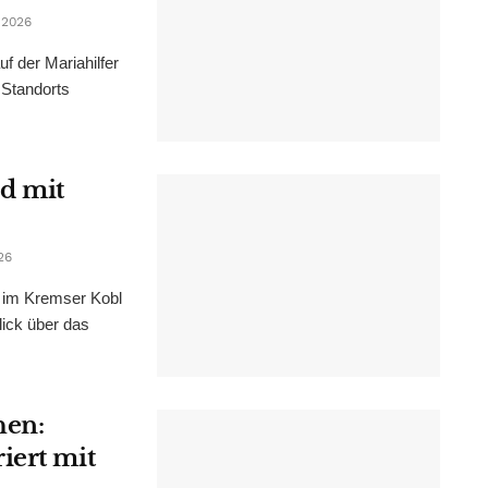
 2026
f der Mariahilfer
 Standorts
d mit
26
im Kremser Kobl
lick über das
hen:
iert mit