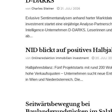
D-DARKS
von
Charles Steiner
21. JULI 2026
Exlusive Sentimentanalysen anhand harter Marktdate
investment startet eine einjährige Analyse-Partnersc
Intelligence-Unternehmen D-DARKS. Leserinnen und 
ab...
NID blickt auf positives Halbj
von
Onlineredaktion immobilien investment
20. JULI 2
Halbjahresbilanz: Fünf Projektstarts mit rund 200 W
hohe Verkaufsquoten – Unternehmen sucht neue Ent
in Wien und Niederösterreich. Die...
Seitwärtsbewegung bei
Baulandgrundstücken im Salz