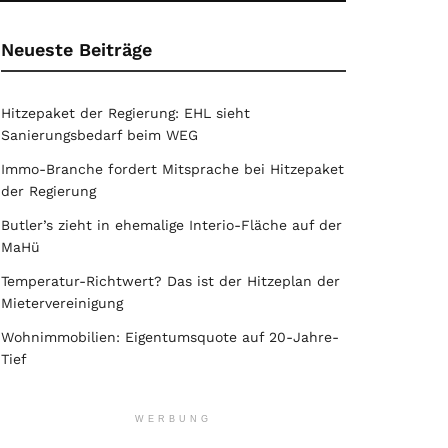
Neueste Beiträge
Hitzepaket der Regierung: EHL sieht
Sanierungsbedarf beim WEG
Immo-Branche fordert Mitsprache bei Hitzepaket
der Regierung
Butler’s zieht in ehemalige Interio-Fläche auf der
MaHü
Temperatur-Richtwert? Das ist der Hitzeplan der
Mietervereinigung
Wohnimmobilien: Eigentumsquote auf 20-Jahre-
Tief
WERBUNG