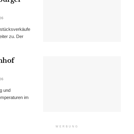
26
dstücksverkäufe
iter zu. Der
nhof
26
ng und
emperaturen im
WERBUNG