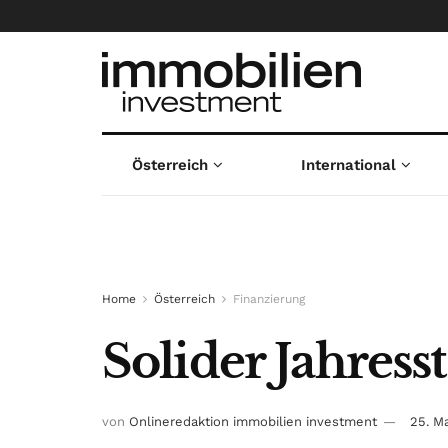
Österreich
International
Home
Österreich
Finanzierung
Solider Jahres
von
Onlineredaktion immobilien investment
25. M