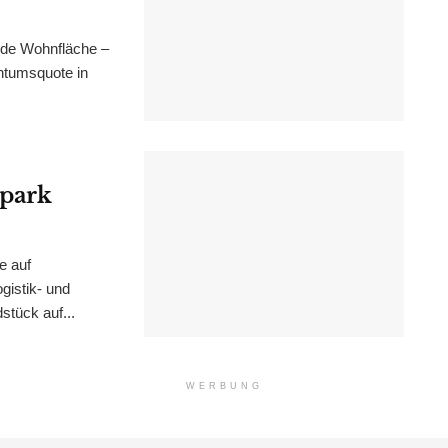
nde Wohnfläche –
ntumsquote in
epark
e auf
istik- und
stück auf...
WERBUNG