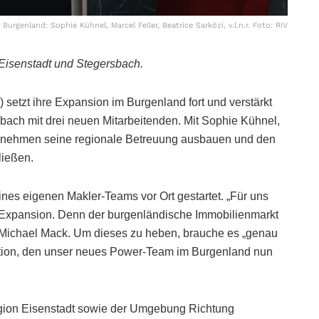
urgenland: Sophie Kühnel, Marcel Feller, Beatrice Sarközi, v.l.n.r. Foto: RIV
 Eisenstadt und Stegersbach.
setzt ihre Expansion im Burgenland fort und verstärkt
bach mit drei neuen Mitarbeitenden. Mit Sophie Kühnel,
ternehmen seine regionale Betreuung ausbauen und den
ließen.
es eigenen Makler-Teams vor Ort gestartet. „Für uns
 Expansion. Denn der burgenländische Immobilienmarkt
rer Michael Mack. Um dieses zu heben, brauche es „genau
vation, den unser neues Power-Team im Burgenland nun
gion Eisenstadt sowie der Umgebung Richtung