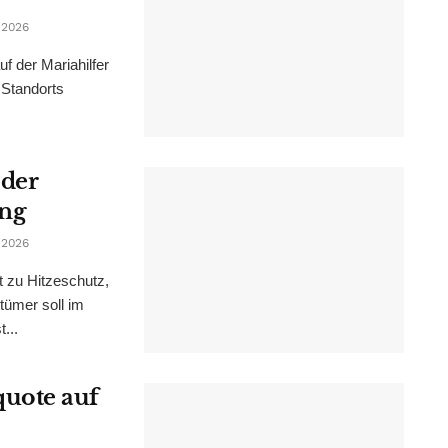
 2026
f der Mariahilfer
 Standorts
 der
ung
 2026
t zu Hitzeschutz,
tümer soll im
...
uote auf