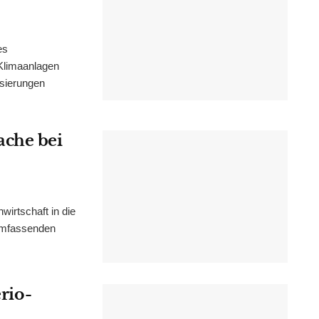
es
Klimaanlagen
isierungen
ache bei
irtschaft in die
 umfassenden
erio-