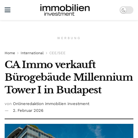
WERBUNG
Home
International
CEE/SEE
CA Immo verkauft
Bürogebäude Millennium
Tower I in Budapest
von
Onlineredaktion immobilien investment
2. Februar 2026