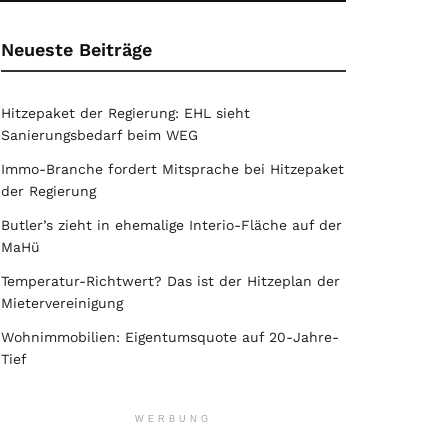
Neueste Beiträge
Hitzepaket der Regierung: EHL sieht
Sanierungsbedarf beim WEG
Immo-Branche fordert Mitsprache bei Hitzepaket
der Regierung
Butler’s zieht in ehemalige Interio-Fläche auf der
MaHü
Temperatur-Richtwert? Das ist der Hitzeplan der
Mietervereinigung
Wohnimmobilien: Eigentumsquote auf 20-Jahre-
Tief
WERBUNG