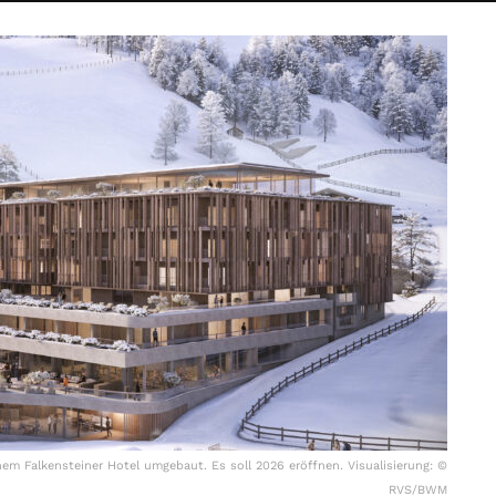
em Falkensteiner Hotel umgebaut. Es soll 2026 eröffnen. Visualisierung: ©
RVS/BWM