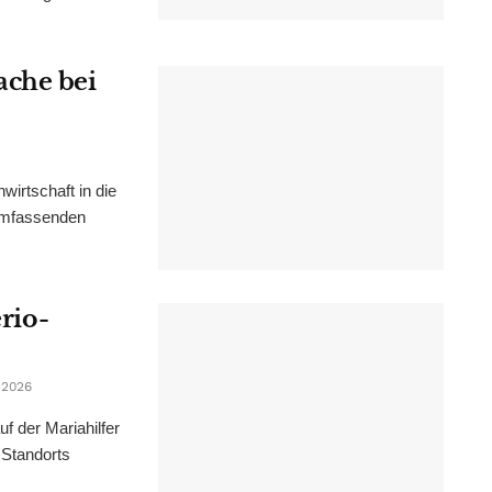
ache bei
irtschaft in die
 umfassenden
erio-
 2026
f der Mariahilfer
 Standorts