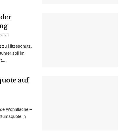
 der
ung
 2026
t zu Hitzeschutz,
tümer soll im
...
uote auf
nde Wohnfläche –
ntumsquote in