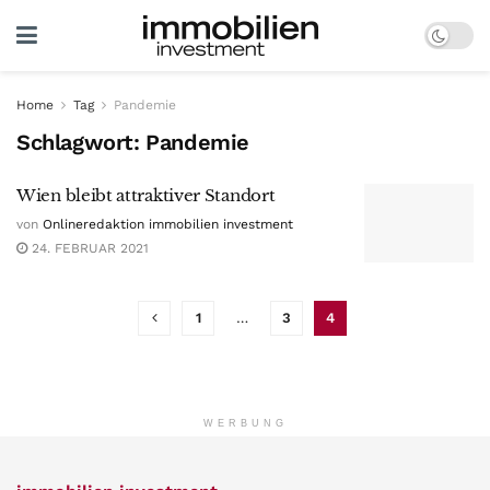
Home
Tag
Pandemie
Schlagwort:
Pandemie
Wien bleibt attraktiver Standort
von
Onlineredaktion immobilien investment
24. FEBRUAR 2021
1
…
3
4
WERBUNG